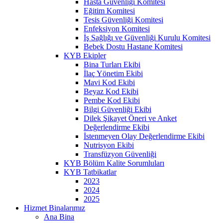
Hasta Güvenliği Komitesi
Eğitim Komitesi
Tesis Güvenliği Komitesi
Enfeksiyon Komitesi
İş Sağlığı ve Güvenliği Kurulu Komitesi
Bebek Dostu Hastane Komitesi
KYB Ekipler
Bina Turları Ekibi
İlaç Yönetim Ekibi
Mavi Kod Ekibi
Beyaz Kod Ekibi
Pembe Kod Ekibi
Bilgi Güvenliği Ekibi
Dilek Şikayet Öneri ve Anket
Değerlendirme Ekibi
İstenmeyen Olay Değerlendirme Ekibi
Nutrisyon Ekibi
Transfüzyon Güvenliği
KYB Bölüm Kalite Sorumluları
KYB Tatbikatlar
2023
2024
2025
Hizmet Binalarımız
Ana Bina