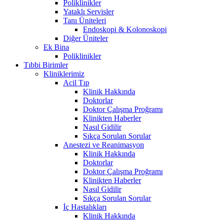
Poliklinikler
Yataklı Servisler
Tanı Üniteleri
Endoskopi & Kolonoskopi
Diğer Üniteler
Ek Bina
Poliklinikler
Tıbbi Birimler
Kliniklerimiz
Acil Tıp
Klinik Hakkında
Doktorlar
Doktor Çalışma Proğramı
Klinikten Haberler
Nasıl Gidilir
Sıkça Sorulan Sorular
Anestezi ve Reanimasyon
Klinik Hakkında
Doktorlar
Doktor Çalışma Proğramı
Klinikten Haberler
Nasıl Gidilir
Sıkça Sorulan Sorular
İç Hastalıkları
Klinik Hakkında