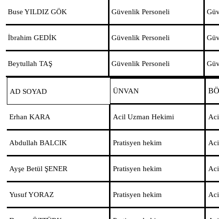
Buse YILDIZ GÖK
Güvenlik Personeli
Güv
İbrahim GEDİK
Güvenlik Personeli
Güv
Beytullah TAŞ
Güvenlik Personeli
Güv
B
ÜNVAN
AD SOYAD
Erhan KARA
Acil Uzman Hekimi
Aci
Abdullah BALCIK
Pratisyen hekim
Aci
Ayşe Betül ŞENER
Pratisyen hekim
Aci
Yusuf YORAZ
Pratisyen hekim
Aci