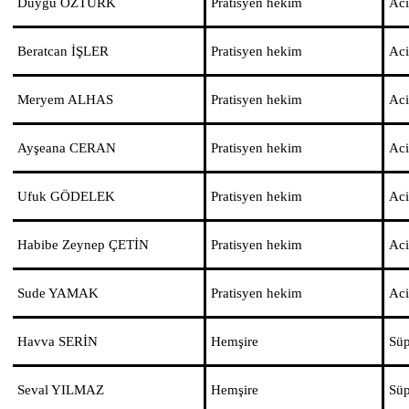
Duygu ÖZTÜRK
Pratisyen hekim
Aci
Beratcan İŞLER
Pratisyen hekim
Aci
Meryem ALHAS
Pratisyen hekim
Aci
Ayşeana CERAN
Pratisyen hekim
Aci
Ufuk GÖDELEK
Pratisyen hekim
Aci
Habibe Zeynep ÇETİN
Pratisyen hekim
Aci
Sude YAMAK
Pratisyen hekim
Aci
Havva SERİN
Hemşire
Süp
Seval YILMAZ
Hemşire
Süp