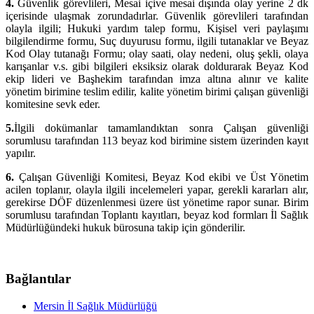
4.
Güvenlik görevlileri, Mesai içi
ve mesai dışında olay yerine 2 dk
içerisinde ulaşmak zorundadırlar. Güvenlik görevlileri tarafından
olayla ilgili; Hukuki yardım talep formu, Kişisel veri paylaşımı
bilgilendirme formu, Suç duyurusu formu, ilgili tutanaklar ve Beyaz
Kod Olay tutanağı Formu; olay saati, olay nedeni, oluş şekli, olaya
karışanlar v.s. gibi bilgileri eksiksiz olarak doldurarak Beyaz Kod
ekip lideri ve Başhekim tarafından imza altına alınır ve kalite
yönetim birimine teslim edilir, kalite yönetim birimi çalışan güvenliği
komitesine sevk eder.
5.
İlgili dokümanlar tamamlandıktan sonra Çalışan güvenliği
sorumlusu tarafından 113 beyaz kod birimine sistem üzerinden kayıt
yapılır.
6.
Çalışan Güvenliği Komitesi, Beyaz Kod ekibi ve Üst Yönetim
acilen toplanır, olayla ilgili incelemeleri yapar, gerekli kararları alır,
gerekirse DÖF düzenlenmesi üzere üst yönetime rapor sunar. Birim
sorumlusu tarafından Toplantı kayıtları, beyaz kod formları İl Sağlık
Müdürlüğündeki hukuk bürosuna takip için gönderilir.
Bağlantılar
Mersin İl Sağlık Müdürlüğü