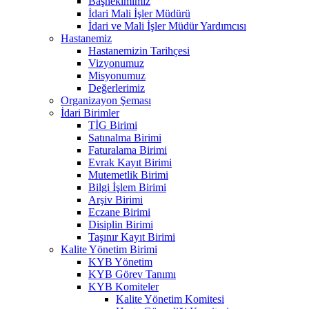
Başhekimimiz
İdari Mali İşler Müdürü
İdari ve Mali İşler Müdür Yardımcısı
Hastanemiz
Hastanemizin Tarihçesi
Vizyonumuz
Misyonumuz
Değerlerimiz
Organizayon Şeması
İdari Birimler
TİG Birimi
Satınalma Birimi
Faturalama Birimi
Evrak Kayıt Birimi
Mutemetlik Birimi
Bilgi İşlem Birimi
Arşiv Birimi
Eczane Birimi
Disiplin Birimi
Taşınır Kayıt Birimi
Kalite Yönetim Birimi
KYB Yönetim
KYB Görev Tanımı
KYB Komiteler
Kalite Yönetim Komitesi