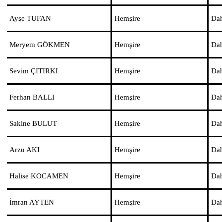
Ayşe TUFAN
Hemşire
Dah
Meryem GÖKMEN
Hemşire
Dah
Sevim ÇITIRKI
Hemşire
Dah
Ferhan BALLI
Hemşire
Dah
Sakine BULUT
Hemşire
Dah
Arzu AKI
Hemşire
Dah
Halise KOCAMEN
Hemşire
Dah
İmran AYTEN
Hemşire
Dah