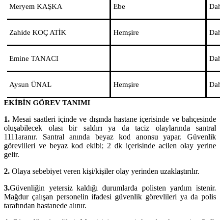
Meryem KAŞKA
Ebe
Dah
Zahide KOÇ ATİK
Hemşire
Dah
Emine TANACI
Dah
Aysun ÜNAL
Hemşire
Dah
EKİBİN GÖREV TANIMI
1.
Mesai saatleri içinde ve dışında hastane içerisinde ve bahçesinde
oluşabilecek olası bir saldırı ya da taciz olaylarında santral
1111
aranır. Santral anında beyaz kod anonsu yapar. Güvenlik
görevlileri ve beyaz kod ekibi; 2 dk içerisinde acilen olay yerine
gelir.
2.
Olaya sebebiyet veren kişi/kişiler olay yerinden uzaklaştırılır.
3.
Güvenliğin yetersiz kaldığı durumlarda polisten yardım istenir.
Mağdur çalışan personelin ifadesi güvenlik görevlileri ya da polis
tarafından hastanede alınır.