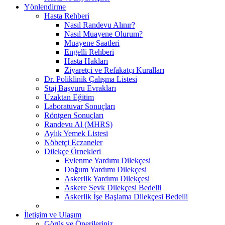
Yönlendirme
Hasta Rehberi
Nasıl Randevu Alınır?
Nasıl Muayene Olurum?
Muayene Saatleri
Engelli Rehberi
Hasta Hakları
Ziyaretçi ve Refakatçı Kuralları
Dr. Poliklinik Çalışma Listesi
Staj Başvuru Evrakları
Uzaktan Eğitim
Laboratuvar Sonuçları
Röntgen Sonuçları
Randevu Al (MHRS)
Aylık Yemek Listesi
Nöbetçi Eczaneler
Dilekçe Örnekleri
Evlenme Yardımı Dilekçesi
Doğum Yardımı Dilekçesi
Askerlik Yardımı Dilekçesi
Askere Sevk Dilekçesi Bedelli
Askerlik İşe Başlama Dilekçesi Bedelli
İletişim ve Ulaşım
Görüş ve Önerileriniz