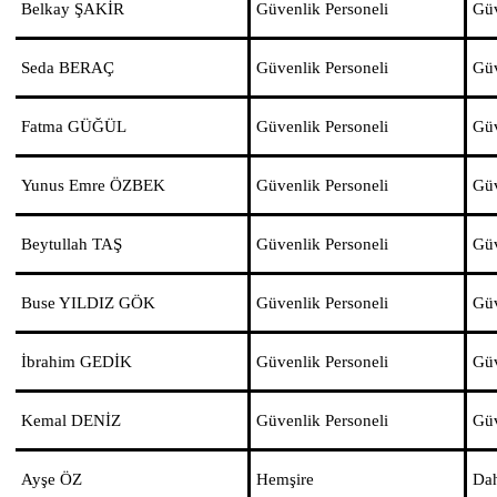
Belkay ŞAKİR
Güvenlik Personeli
Güv
Seda BERAÇ
Güvenlik Personeli
Güv
Fatma GÜĞÜL
Güvenlik Personeli
Güv
Yunus Emre ÖZBEK
Güvenlik Personeli
Güv
Beytullah TAŞ
Güvenlik Personeli
Güv
Buse YILDIZ GÖK
Güvenlik Personeli
Güv
İbrahim GEDİK
Güvenlik Personeli
Güv
Kemal DENİZ
Güvenlik Personeli
Güv
Ayşe ÖZ
Hemşire
Dah