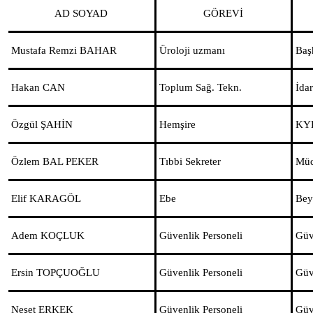
AD SOYAD
GÖREVİ
Mustafa Remzi BAHAR
Üroloji uzmanı
Baş
Hakan CAN
Toplum Sağ. Tekn.
İda
Özgül ŞAHİN
Hemşire
KY
Özlem BAL PEKER
Tıbbi Sekreter
Müd
Elif KARAGÖL
Ebe
Bey
Adem KOÇLUK
Güvenlik Personeli
Güv
Ersin TOPÇUOĞLU
Güvenlik Personeli
Güv
Neşet ERKEK
Güvenlik Personeli
Güv