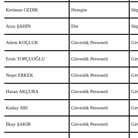
Keriman GEDİK
Hemşire
Süp
Arzu ŞAHİN
Ebe
Süp
Adem KOÇLUK
Güvenlik Personeli
Güv
Ersin TOPÇUOĞLU
Güvenlik Personeli
Güv
Neşet ERKEK
Güvenlik Personeli
Güv
Hasan AKÇURA
Güvenlik Personeli
Güv
Kutlay ARI
Güvenlik Personeli
Güv
İlkay ŞAKİR
Güvenlik Personeli
Güv