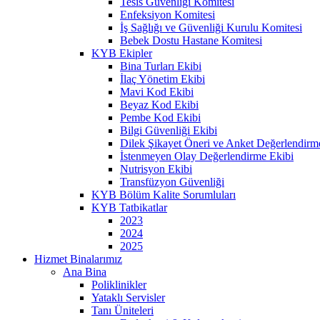
Tesis Güvenliği Komitesi
Enfeksiyon Komitesi
İş Sağlığı ve Güvenliği Kurulu Komitesi
Bebek Dostu Hastane Komitesi
KYB Ekipler
Bina Turları Ekibi
İlaç Yönetim Ekibi
Mavi Kod Ekibi
Beyaz Kod Ekibi
Pembe Kod Ekibi
Bilgi Güvenliği Ekibi
Dilek Şikayet Öneri ve Anket Değerlendirm
İstenmeyen Olay Değerlendirme Ekibi
Nutrisyon Ekibi
Transfüzyon Güvenliği
KYB Bölüm Kalite Sorumluları
KYB Tatbikatlar
2023
2024
2025
Hizmet Binalarımız
Ana Bina
Poliklinikler
Yataklı Servisler
Tanı Üniteleri