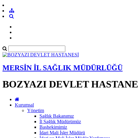
MERSİN İL SAĞLIK MÜDÜRLÜĞÜ
BOZYAZI DEVLET HASTANE
Kurumsal
Yönetim
Sağlık Bakanımız
İl Sağlık Müdürümüz
Başhekimimiz
İdari Mali İşler Müdürü