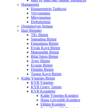
İdari ve Mali İşler Müdür Yardımcısı
Hastanemiz
Hastanemizin Tarihçesi
Vizyonumuz
Misyonumuz
Değerlerimiz
Organizayon Şeması
İdari Birimler
TİG Birimi
Satınalma Birimi
Faturalama Birimi
Evrak Kayıt Birimi
Mutemetlik Birimi
Bilgi İşlem Birimi
Arşiv Birimi
Eczane Birimi
Disiplin Birimi
Taşınır Kayıt Birimi
Kalite Yönetim Birimi
KYB Yönetim
KYB Görev Tanımı
KYB Komiteler
Kalite Yönetim Komitesi
Hasta Güvenliği Komitesi
Eğitim Komitesi