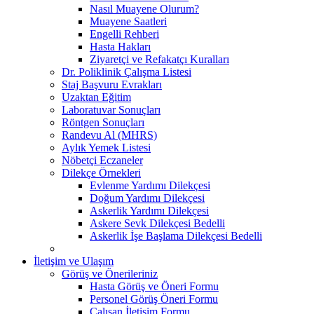
Nasıl Muayene Olurum?
Muayene Saatleri
Engelli Rehberi
Hasta Hakları
Ziyaretçi ve Refakatçı Kuralları
Dr. Poliklinik Çalışma Listesi
Staj Başvuru Evrakları
Uzaktan Eğitim
Laboratuvar Sonuçları
Röntgen Sonuçları
Randevu Al (MHRS)
Aylık Yemek Listesi
Nöbetçi Eczaneler
Dilekçe Örnekleri
Evlenme Yardımı Dilekçesi
Doğum Yardımı Dilekçesi
Askerlik Yardımı Dilekçesi
Askere Sevk Dilekçesi Bedelli
Askerlik İşe Başlama Dilekçesi Bedelli
İletişim ve Ulaşım
Görüş ve Önerileriniz
Hasta Görüş ve Öneri Formu
Personel Görüş Öneri Formu
Çalışan İletişim Formu