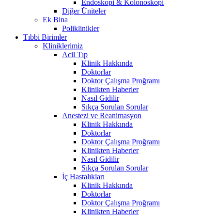
Endoskopi & Kolonoskopi
Diğer Üniteler
Ek Bina
Poliklinikler
Tıbbi Birimler
Kliniklerimiz
Acil Tıp
Klinik Hakkında
Doktorlar
Doktor Çalışma Proğramı
Klinikten Haberler
Nasıl Gidilir
Sıkça Sorulan Sorular
Anestezi ve Reanimasyon
Klinik Hakkında
Doktorlar
Doktor Çalışma Proğramı
Klinikten Haberler
Nasıl Gidilir
Sıkça Sorulan Sorular
İç Hastalıkları
Klinik Hakkında
Doktorlar
Doktor Çalışma Proğramı
Klinikten Haberler