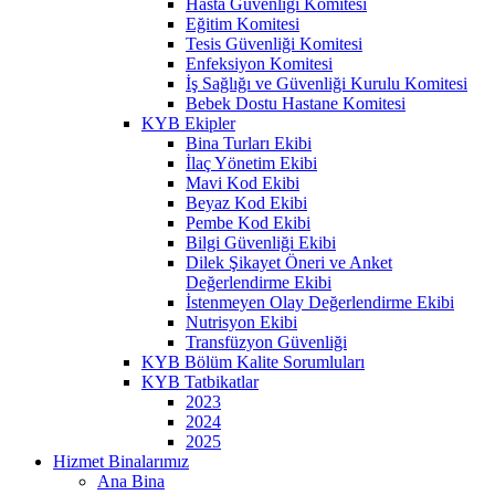
Hasta Güvenliği Komitesi
Eğitim Komitesi
Tesis Güvenliği Komitesi
Enfeksiyon Komitesi
İş Sağlığı ve Güvenliği Kurulu Komitesi
Bebek Dostu Hastane Komitesi
KYB Ekipler
Bina Turları Ekibi
İlaç Yönetim Ekibi
Mavi Kod Ekibi
Beyaz Kod Ekibi
Pembe Kod Ekibi
Bilgi Güvenliği Ekibi
Dilek Şikayet Öneri ve Anket
Değerlendirme Ekibi
İstenmeyen Olay Değerlendirme Ekibi
Nutrisyon Ekibi
Transfüzyon Güvenliği
KYB Bölüm Kalite Sorumluları
KYB Tatbikatlar
2023
2024
2025
Hizmet Binalarımız
Ana Bina