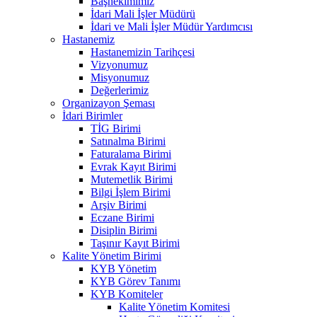
Başhekimimiz
İdari Mali İşler Müdürü
İdari ve Mali İşler Müdür Yardımcısı
Hastanemiz
Hastanemizin Tarihçesi
Vizyonumuz
Misyonumuz
Değerlerimiz
Organizayon Şeması
İdari Birimler
TİG Birimi
Satınalma Birimi
Faturalama Birimi
Evrak Kayıt Birimi
Mutemetlik Birimi
Bilgi İşlem Birimi
Arşiv Birimi
Eczane Birimi
Disiplin Birimi
Taşınır Kayıt Birimi
Kalite Yönetim Birimi
KYB Yönetim
KYB Görev Tanımı
KYB Komiteler
Kalite Yönetim Komitesi