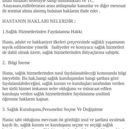
insan olmaları sebebiyle sahip bulundukları ve TC.
Anayasası,milletlerarası arası antlaşmalar kanunlar ve diğer menzuat
ile teminat altına alınmış bulunan haklarını ifade eder .
HASTANIN HAKLARI NELERDİR :
1.Sağlık Hizmetlerinden Faydalanma Hakkı
Hasta, adalet ve hakkaniyet ilkeleri çerçevesinde sağlıklı yaşamanın
teşvik edilmesine yönelik faaliyetler ve koruyucu sağlık hizmetleri
de dahil olmak üzere, sağlık hizmetlerinden ihtiyaçlarına sahiptir.
2. Bilgi İsteme
Hasta, sağlık hizmetlerinden nasıl faydalanabileceği konusunda bilgi
isteyebilir. Bu hak,hangi sağlık kuruluşundan hangi şartlara göre
faydalanılabileceğini, sağlık kurum ve kuruluşları tarafından verilen
her türlü hizmet imkanını neler olduğunu ve müracaat edilen
kuruluşta verilen sağlık hizmetlerinden faydalanma usulünü
öğrenme haklarını kapsar.
3. Sağlık Kuruluşunu,Personelini Seçme Ve Değiştirme
Hasta; tabi olduğunu mevzuatı ön gördüğü usul ve şartlara uyulmak
kaydı ile, sağlık kurum ve kuruluşunu seçme ve seçtiği sağlık