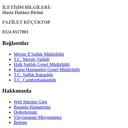
İLETİŞİM BİLGİLERİ:
Hasta Hakları Birimi
FAZİLET KÜÇÜKTOP
0324 8517001
Bağlantılar
Mersin İl Sağlık Müdürlüğü
T.C. Mersin Valiliği
Halk Sağlığı Genel Müdürlüğü
Kamu Hastaneleri Genel Müdürlüğü
T.C. Sağlık Bakanlığı
T.C. Cumhurbaşkanlığı
Hakkımızda
Web Sitesine Giriş
Basında Hastanemiz
Değerlerimiz
Vizyonumuz Misyonumuz
İletişim