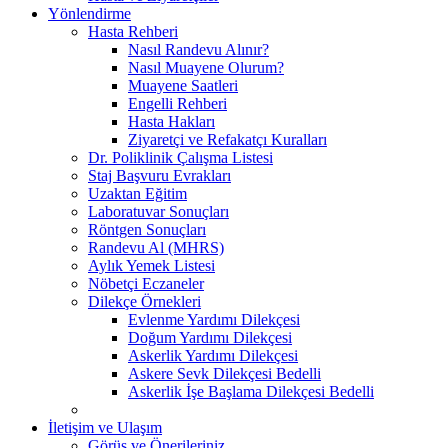
Yönlendirme
Hasta Rehberi
Nasıl Randevu Alınır?
Nasıl Muayene Olurum?
Muayene Saatleri
Engelli Rehberi
Hasta Hakları
Ziyaretçi ve Refakatçı Kuralları
Dr. Poliklinik Çalışma Listesi
Staj Başvuru Evrakları
Uzaktan Eğitim
Laboratuvar Sonuçları
Röntgen Sonuçları
Randevu Al (MHRS)
Aylık Yemek Listesi
Nöbetçi Eczaneler
Dilekçe Örnekleri
Evlenme Yardımı Dilekçesi
Doğum Yardımı Dilekçesi
Askerlik Yardımı Dilekçesi
Askere Sevk Dilekçesi Bedelli
Askerlik İşe Başlama Dilekçesi Bedelli
İletişim ve Ulaşım
Görüş ve Önerileriniz