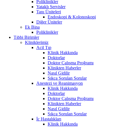
Poliklinikler
Yataklı Servisler
Tanı Üniteleri
Endoskopi & Kolonoskopi
Diğer Üniteler
Ek Bina
Poliklinikler
Tıbbi Birimler
Kliniklerimiz
Acil Tıp
Klinik Hakkında
Doktorlar
Doktor Çalışma Proğramı
Klinikten Haberler
Nasıl Gidilir
Sıkça Sorulan Sorular
Anestezi ve Reanimasyon
Klinik Hakkında
Doktorlar
Doktor Çalışma Proğramı
Klinikten Haberler
Nasıl Gidilir
Sıkça Sorulan Sorular
İç Hastalıkları
Klinik Hakkında