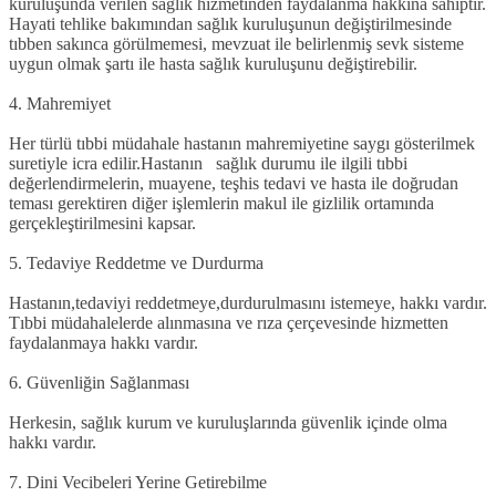
kuruluşunda verilen sağlık hizmetinden faydalanma hakkına sahiptir.
Hayati tehlike bakımından sağlık kuruluşunun değiştirilmesinde
tıbben sakınca görülmemesi, mevzuat ile belirlenmiş sevk sisteme
uygun olmak şartı ile hasta sağlık kuruluşunu değiştirebilir.
4. Mahremiyet
Her türlü tıbbi müdahale hastanın mahremiyetine saygı gösterilmek
suretiyle icra edilir.Hastanın sağlık durumu ile ilgili tıbbi
değerlendirmelerin, muayene, teşhis tedavi ve hasta ile doğrudan
teması gerektiren diğer işlemlerin makul ile gizlilik ortamında
gerçekleştirilmesini kapsar.
5. Tedaviye Reddetme ve Durdurma
Hastanın,tedaviyi reddetmeye,durdurulmasını istemeye, hakkı vardır.
Tıbbi müdahalelerde alınmasına ve rıza çerçevesinde hizmetten
faydalanmaya hakkı vardır.
6. Güvenliğin Sağlanması
Herkesin, sağlık kurum ve kuruluşlarında güvenlik içinde olma
hakkı vardır.
7. Dini Vecibeleri Yerine Getirebilme