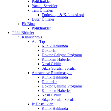
Poliklinikler
Yataklı Servisler
Tanı Üniteleri
Endoskopi & Kolonoskopi
Diğer Üniteler
Ek Bina
Poliklinikler
Tıbbi Birimler
Kliniklerimiz
Acil Tıp
Klinik Hakkında
Doktorlar
Doktor Çalışma Proğramı
Klinikten Haberler
Nasıl Gidilir
Sıkça Sorulan Sorular
Anestezi ve Reanimasyon
Klinik Hakkında
Doktorlar
Doktor Çalışma Proğramı
Klinikten Haberler
Nasıl Gidilir
Sıkça Sorulan Sorular
İç Hastalıkları
Klinik Hakkında