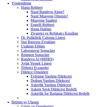
Yönlendirme
Hasta Rehberi
Nasıl Randevu Alınır?
Nasıl Muayene Olurum?
Muayene Saatleri
Engelli Rehberi
Hasta Hakları
Ziyaretçi ve Refakatçı Kuralları
Dr. Poliklinik Çalışma Listesi
Staj Başvuru Evrakları
Uzaktan Eğitim
Laboratuvar Sonuçları
Röntgen Sonuçları
Randevu Al (MHRS)
Aylık Yemek Listesi
Nöbetçi Eczaneler
Dilekçe Örnekleri
Evlenme Yardımı Dilekçesi
Doğum Yardımı Dilekçesi
Askerlik Yardımı Dilekçesi
Askere Sevk Dilekçesi Bedelli
Askerlik İşe Başlama Dilekçesi Bedelli
İletişim ve Ulaşım
Görüş ve Önerileriniz