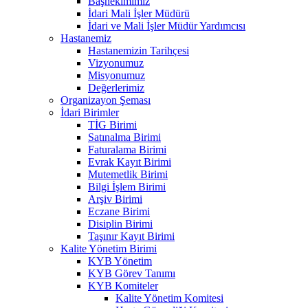
Başhekimimiz
İdari Mali İşler Müdürü
İdari ve Mali İşler Müdür Yardımcısı
Hastanemiz
Hastanemizin Tarihçesi
Vizyonumuz
Misyonumuz
Değerlerimiz
Organizayon Şeması
İdari Birimler
TİG Birimi
Satınalma Birimi
Faturalama Birimi
Evrak Kayıt Birimi
Mutemetlik Birimi
Bilgi İşlem Birimi
Arşiv Birimi
Eczane Birimi
Disiplin Birimi
Taşınır Kayıt Birimi
Kalite Yönetim Birimi
KYB Yönetim
KYB Görev Tanımı
KYB Komiteler
Kalite Yönetim Komitesi