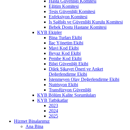
Hasta Güvenliği Komitesi
Eğitim Komitesi
Tesis Güvenliği Komitesi
Enfeksiyon Komitesi
İş Sağlığı ve Güvenliği Kurulu Komitesi
Bebek Dostu Hastane Komitesi
KYB Ekipler
Bina Turları Ekibi
İlaç Yönetim Ekibi
Mavi Kod Ekibi
Beyaz Kod Ekibi
Pembe Kod Ekibi
Bilgi Güvenliği Ekibi
Dilek Şikayet Öneri ve Anket
Değerlendirme Ekibi
İstenmeyen Olay Değerlendirme Ekibi
Nutrisyon Ekibi
Transfüzyon Güvenliği
KYB Bölüm Kalite Sorumluları
KYB Tatbikatlar
2023
2024
2025
Hizmet Binalarımız
Ana Bina