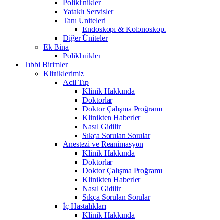
Poliklinikler
Yataklı Servisler
Tanı Üniteleri
Endoskopi & Kolonoskopi
Diğer Üniteler
Ek Bina
Poliklinikler
Tıbbi Birimler
Kliniklerimiz
Acil Tıp
Klinik Hakkında
Doktorlar
Doktor Çalışma Proğramı
Klinikten Haberler
Nasıl Gidilir
Sıkça Sorulan Sorular
Anestezi ve Reanimasyon
Klinik Hakkında
Doktorlar
Doktor Çalışma Proğramı
Klinikten Haberler
Nasıl Gidilir
Sıkça Sorulan Sorular
İç Hastalıkları
Klinik Hakkında