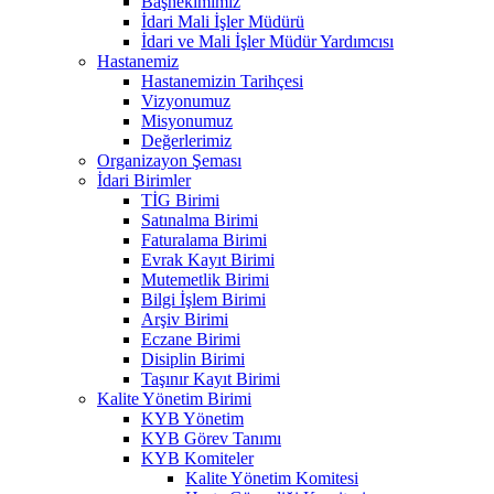
Başhekimimiz
İdari Mali İşler Müdürü
İdari ve Mali İşler Müdür Yardımcısı
Hastanemiz
Hastanemizin Tarihçesi
Vizyonumuz
Misyonumuz
Değerlerimiz
Organizayon Şeması
İdari Birimler
TİG Birimi
Satınalma Birimi
Faturalama Birimi
Evrak Kayıt Birimi
Mutemetlik Birimi
Bilgi İşlem Birimi
Arşiv Birimi
Eczane Birimi
Disiplin Birimi
Taşınır Kayıt Birimi
Kalite Yönetim Birimi
KYB Yönetim
KYB Görev Tanımı
KYB Komiteler
Kalite Yönetim Komitesi