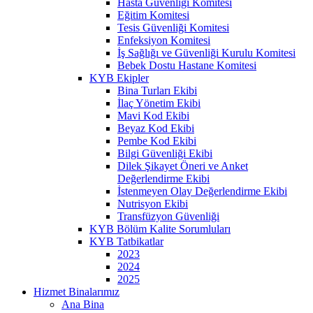
Hasta Güvenliği Komitesi
Eğitim Komitesi
Tesis Güvenliği Komitesi
Enfeksiyon Komitesi
İş Sağlığı ve Güvenliği Kurulu Komitesi
Bebek Dostu Hastane Komitesi
KYB Ekipler
Bina Turları Ekibi
İlaç Yönetim Ekibi
Mavi Kod Ekibi
Beyaz Kod Ekibi
Pembe Kod Ekibi
Bilgi Güvenliği Ekibi
Dilek Şikayet Öneri ve Anket
Değerlendirme Ekibi
İstenmeyen Olay Değerlendirme Ekibi
Nutrisyon Ekibi
Transfüzyon Güvenliği
KYB Bölüm Kalite Sorumluları
KYB Tatbikatlar
2023
2024
2025
Hizmet Binalarımız
Ana Bina