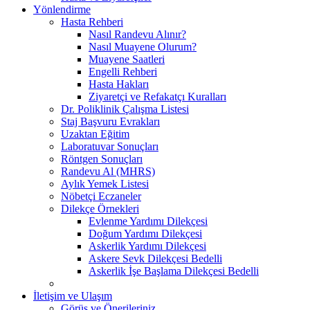
Yönlendirme
Hasta Rehberi
Nasıl Randevu Alınır?
Nasıl Muayene Olurum?
Muayene Saatleri
Engelli Rehberi
Hasta Hakları
Ziyaretçi ve Refakatçı Kuralları
Dr. Poliklinik Çalışma Listesi
Staj Başvuru Evrakları
Uzaktan Eğitim
Laboratuvar Sonuçları
Röntgen Sonuçları
Randevu Al (MHRS)
Aylık Yemek Listesi
Nöbetçi Eczaneler
Dilekçe Örnekleri
Evlenme Yardımı Dilekçesi
Doğum Yardımı Dilekçesi
Askerlik Yardımı Dilekçesi
Askere Sevk Dilekçesi Bedelli
Askerlik İşe Başlama Dilekçesi Bedelli
İletişim ve Ulaşım
Görüş ve Önerileriniz