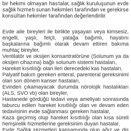
bir hekimi olmayan hastalar, sağlık kuruluşunun evde
sağlık hizmeti sunan hekimleri tarafından ve gerekirse
konsültan hekimler tarafından değerlendirilir.
Evde aile bireyleri ile birlikte yaşayan veya kimsesiz,
engelli, yaşlı, felçli, yatağa bağımlı, hayatını
başkalarına bağımlı olarak devam ettiren bakıma
muhtaç bireyler,
Ventilatör ve oksijen konsantratörüne (Solunum ya da
oksijen cihazına) bağlı solunum sistemi hastaları,
Hareket kısıtlılığı olan ileri derecedeki kas hastaları,
Palyatif bakım gereken enteral, parenteral gereksinimi
olan son dönem kanser hastaları,
Evinden çıkamayacak durumda nörolojik hastalıkları
(ALS, SVO vb) olan bireyler,
Hastanede gördüğü tedavi veya ameliyatı sonrasında
taburcu edilen hareket kısıtlılığı olan ve devam eden
tedavisinin evde sağlanması gereken hastalar,
Kaza geçirmiş olup hareket kısıtlılığı olan kısa süreli
hemşirelik hizmetlerine gereksinim duyan hastalar,
Evde Sağlık Hizmetleri kapsamında olup ağız ve diş