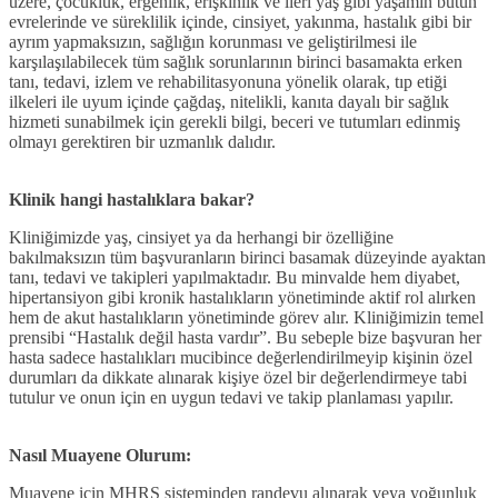
üzere, çocukluk, ergenlik, erişkinlik ve ileri yaş gibi yaşamın bütün
evrelerinde ve süreklilik içinde, cinsiyet, yakınma, hastalık gibi bir
ayrım yapmaksızın, sağlığın korunması ve geliştirilmesi ile
karşılaşılabilecek tüm sağlık sorunlarının birinci basamakta erken
tanı, tedavi, izlem ve rehabilitasyonuna yönelik olarak, tıp etiği
ilkeleri ile uyum içinde çağdaş, nitelikli, kanıta dayalı bir sağlık
hizmeti sunabilmek için gerekli bilgi, beceri ve tutumları edinmiş
olmayı gerektiren bir uzmanlık dalıdır.
Klinik hangi hastalıklara bakar?
Kliniğimizde yaş, cinsiyet ya da herhangi bir özelliğine
bakılmaksızın tüm başvuranların birinci basamak düzeyinde ayaktan
tanı, tedavi ve takipleri yapılmaktadır. Bu minvalde hem diyabet,
hipertansiyon gibi kronik hastalıkların yönetiminde aktif rol alırken
hem de akut hastalıkların yönetiminde görev alır. Kliniğimizin temel
prensibi “Hastalık değil hasta vardır”. Bu sebeple bize başvuran her
hasta sadece hastalıkları mucibince değerlendirilmeyip kişinin özel
durumları da dikkate alınarak kişiye özel bir değerlendirmeye tabi
tutulur ve onun için en uygun tedavi ve takip planlaması yapılır.
Nasıl Muayene Olurum:
Muayene için MHRS sisteminden randevu alınarak veya yoğunluk