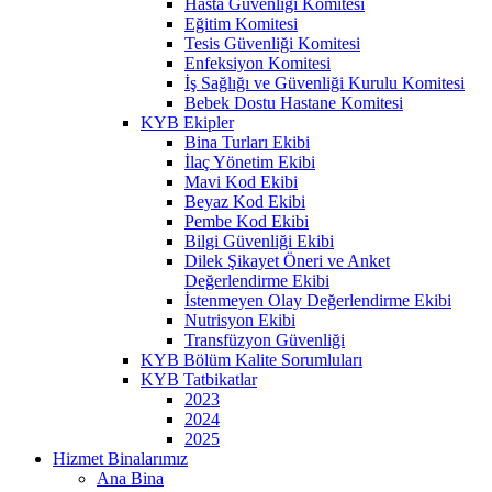
Hasta Güvenliği Komitesi
Eğitim Komitesi
Tesis Güvenliği Komitesi
Enfeksiyon Komitesi
İş Sağlığı ve Güvenliği Kurulu Komitesi
Bebek Dostu Hastane Komitesi
KYB Ekipler
Bina Turları Ekibi
İlaç Yönetim Ekibi
Mavi Kod Ekibi
Beyaz Kod Ekibi
Pembe Kod Ekibi
Bilgi Güvenliği Ekibi
Dilek Şikayet Öneri ve Anket
Değerlendirme Ekibi
İstenmeyen Olay Değerlendirme Ekibi
Nutrisyon Ekibi
Transfüzyon Güvenliği
KYB Bölüm Kalite Sorumluları
KYB Tatbikatlar
2023
2024
2025
Hizmet Binalarımız
Ana Bina