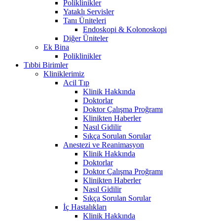
Poliklinikler
Yataklı Servisler
Tanı Üniteleri
Endoskopi & Kolonoskopi
Diğer Üniteler
Ek Bina
Poliklinikler
Tıbbi Birimler
Kliniklerimiz
Acil Tıp
Klinik Hakkında
Doktorlar
Doktor Çalışma Proğramı
Klinikten Haberler
Nasıl Gidilir
Sıkça Sorulan Sorular
Anestezi ve Reanimasyon
Klinik Hakkında
Doktorlar
Doktor Çalışma Proğramı
Klinikten Haberler
Nasıl Gidilir
Sıkça Sorulan Sorular
İç Hastalıkları
Klinik Hakkında