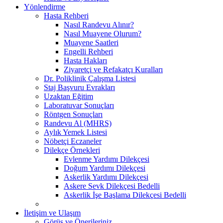
Yönlendirme
Hasta Rehberi
Nasıl Randevu Alınır?
Nasıl Muayene Olurum?
Muayene Saatleri
Engelli Rehberi
Hasta Hakları
Ziyaretçi ve Refakatçı Kuralları
Dr. Poliklinik Çalışma Listesi
Staj Başvuru Evrakları
Uzaktan Eğitim
Laboratuvar Sonuçları
Röntgen Sonuçları
Randevu Al (MHRS)
Aylık Yemek Listesi
Nöbetçi Eczaneler
Dilekçe Örnekleri
Evlenme Yardımı Dilekçesi
Doğum Yardımı Dilekçesi
Askerlik Yardımı Dilekçesi
Askere Sevk Dilekçesi Bedelli
Askerlik İşe Başlama Dilekçesi Bedelli
İletişim ve Ulaşım
Görüş ve Önerileriniz