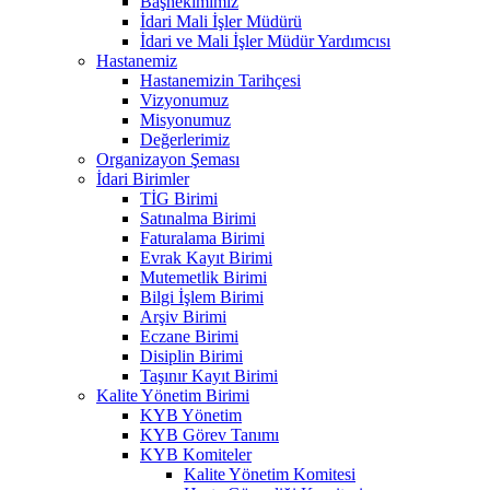
Başhekimimiz
İdari Mali İşler Müdürü
İdari ve Mali İşler Müdür Yardımcısı
Hastanemiz
Hastanemizin Tarihçesi
Vizyonumuz
Misyonumuz
Değerlerimiz
Organizayon Şeması
İdari Birimler
TİG Birimi
Satınalma Birimi
Faturalama Birimi
Evrak Kayıt Birimi
Mutemetlik Birimi
Bilgi İşlem Birimi
Arşiv Birimi
Eczane Birimi
Disiplin Birimi
Taşınır Kayıt Birimi
Kalite Yönetim Birimi
KYB Yönetim
KYB Görev Tanımı
KYB Komiteler
Kalite Yönetim Komitesi