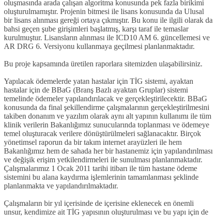
oluşmasında arada çalışan algoritma konusunda pek fazla birikimi
oluşturulmamıştır. Projenin bitmesi ile lisans konusunda da Ulusal
bir lisans alınması gereği ortaya çıkmıştır. Bu konu ile ilgili olarak da
bahsi geçen şube girişimleri başlatmış, karşı taraf ile temaslar
kurulmuştur. Lisansların alınması ile ICD10 AM 6. güncellemesi ve
AR DRG 6. Versiyonu kullanmaya geçilmesi planlanmaktadır.
Bu proje kapsamında üretilen raporlara sitemizden ulaşabilirsiniz.
Yapılacak ödemelerde yatan hastalar için TİG sistemi, ayaktan
hastalar için de BBaG (Branş Bazlı ayaktan Gruplar) sistemi
temelinde ödemeler yapılandırılacak ve gerçekleştirilecektir. BBaG
konusunda da final şekillendirme çalışmalarının gerçekleştirilmesini
takiben donanım ve yazılım olarak aynı alt yapının kullanımı ile tüm
klinik verilerin Bakanlığımız sunucularında toplanması ve ödemeye
temel oluşturacak verilere dönüştürülmeleri sağlanacaktır. Birçok
yönetimsel raporun da bir takım internet arayüzleri ile hem
Bakanlığımız hem de sahada her bir hastanemiz için yapılandırılması
ve değişik erişim yetkilendirmeleri ile sunulması planlanmaktadır.
Çalışmalarımız 1 Ocak 2011 tarihi itibarı ile tüm hastane ödeme
sistemini bu alana kaydırma işlemlerinin tamamlanması şeklinde
planlanmakta ve yapılandırılmaktadır.
Çalışmaların bir yıl içerisinde de içerisine eklenecek en önemli
unsur, kendimize ait TİG yapısının oluşturulması ve bu yapı için de