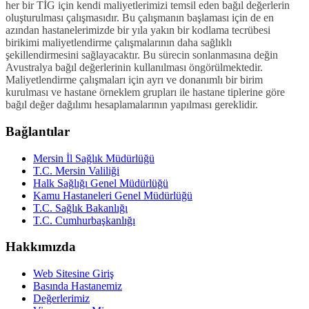
her bir TİG için kendi maliyetlerimizi temsil eden bağıl değerlerin
oluşturulması çalışmasıdır. Bu çalışmanın başlaması için de en
azından hastanelerimizde bir yıla yakın bir kodlama tecrübesi
birikimi maliyetlendirme çalışmalarının daha sağlıklı
şekillendirmesini sağlayacaktır. Bu sürecin sonlanmasına değin
Avustralya bağıl değerlerinin kullanılması öngörülmektedir.
Maliyetlendirme çalışmaları için ayrı ve donanımlı bir birim
kurulması ve hastane örneklem grupları ile hastane tiplerine göre
bağıl değer dağılımı hesaplamalarının yapılması gereklidir.
Bağlantılar
Mersin İl Sağlık Müdürlüğü
T.C. Mersin Valiliği
Halk Sağlığı Genel Müdürlüğü
Kamu Hastaneleri Genel Müdürlüğü
T.C. Sağlık Bakanlığı
T.C. Cumhurbaşkanlığı
Hakkımızda
Web Sitesine Giriş
Basında Hastanemiz
Değerlerimiz