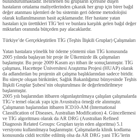
bulundurulmaktadır. Belirlenen bu grupların içerisine düşen
hastaların ortalama maliyetlerinden çıkarak her grup için birer bağıl
değer atanması işlemleri de bu sistemin geri ödeme metodolojisi
olarak kullanılmasının basit açıklamasıdır. Her hastane yatan
hastaları için ürettikleri TİG’leri ve bunlara karşılık gelen bağıl değer
miktarları oranında bütçeden pay alacaklardır.
Türkiye’de Gerçekleştirilen TİG (Teşhis İlişkili Gruplar) Çalışmaları
Yatan hastalara yönelik bir ödeme yöntemi olan TİG konusunda
2005 yılında başlayan bir proje ile Ülkemizde ilk çalışmaları
başlamıştır. Bu proje 2009 Kasım ayı itibarı ile sonuçlanmıştır. TİG
çalışması, Hacettepe Üniversitesi Araştırma Projesi (HUAP) olarak
da adlandırılan bu projenin alt çalışma başlıklarından sadece biridir.
Bu süreçte oluşan birikimler, Sağlık Bakanlığımız bünyesinde Teşhis
İlişkili Gruplar Şubesi’nin oluşturulması ile değerlendirilmeye
başlanmıştır.
2005 yılı başlarından itibaren olgunlaştırılmaya çalışılan çalışmalarda
TİG’e temel olacak yapı için Avustralya örneği ele alınmıştır.
Çalışmanın başlarından itibaren ICD10-AM (International
Classification of Diseases, Australian Modification) 4. Güncellemesi
ve TİG algoritması olarak da AR DRG (Australian Refined
Diagnosis Related Groups: Grupları tayin eden algoritma) 5.1
versiyonu kullanılmaya başlanmıştır. Çalışmalarda klinik kodlama
konusunda ciddi tecrübe edilmiş olsa da AR DRG yani TİG’lerin