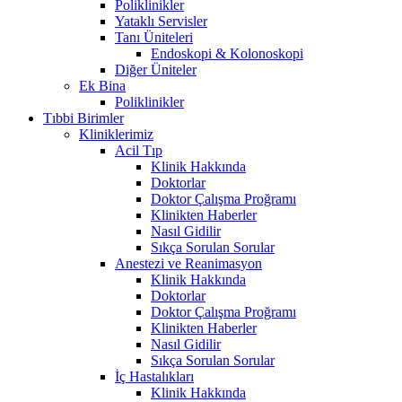
Poliklinikler
Yataklı Servisler
Tanı Üniteleri
Endoskopi & Kolonoskopi
Diğer Üniteler
Ek Bina
Poliklinikler
Tıbbi Birimler
Kliniklerimiz
Acil Tıp
Klinik Hakkında
Doktorlar
Doktor Çalışma Proğramı
Klinikten Haberler
Nasıl Gidilir
Sıkça Sorulan Sorular
Anestezi ve Reanimasyon
Klinik Hakkında
Doktorlar
Doktor Çalışma Proğramı
Klinikten Haberler
Nasıl Gidilir
Sıkça Sorulan Sorular
İç Hastalıkları
Klinik Hakkında