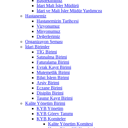
Başhekimimiz
İdari Mali İşler Müdürü
İdari ve Mali İşler Müdür Yardımcısı
Hastanemiz
Hastanemizin Tarihçesi
Vizyonumuz
Misyonumuz
Değerlerimiz
Organizayon Şeması
İdari Birimler
TİG Birimi
Satınalma Birimi
Faturalama Birimi
Evrak Kayıt Birimi
Mutemetlik Birimi
Bilgi İşlem Birimi
Arşiv Birimi
Eczane Birimi
Disiplin Birimi
Taşınır Kayıt Birimi
Kalite Yönetim Birimi
KYB Yönetim
KYB Görev Tanımı
KYB Komiteler
Kalite Yönetim Komitesi