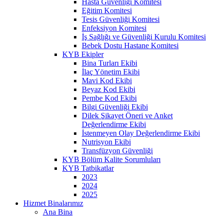
Hasta Güvenliği Komitesi
Eğitim Komitesi
Tesis Güvenliği Komitesi
Enfeksiyon Komitesi
İş Sağlığı ve Güvenliği Kurulu Komitesi
Bebek Dostu Hastane Komitesi
KYB Ekipler
Bina Turları Ekibi
İlaç Yönetim Ekibi
Mavi Kod Ekibi
Beyaz Kod Ekibi
Pembe Kod Ekibi
Bilgi Güvenliği Ekibi
Dilek Şikayet Öneri ve Anket
Değerlendirme Ekibi
İstenmeyen Olay Değerlendirme Ekibi
Nutrisyon Ekibi
Transfüzyon Güvenliği
KYB Bölüm Kalite Sorumluları
KYB Tatbikatlar
2023
2024
2025
Hizmet Binalarımız
Ana Bina