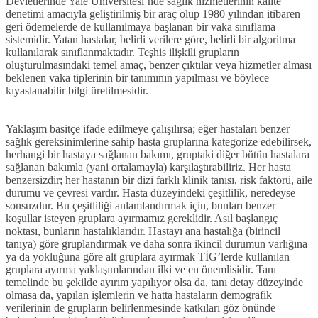
Devletlerinde Yale Üniversitesi’nde sağlık hizmetlerinin kalite
denetimi amacıyla geliştirilmiş bir araç olup 1980 yılından itibaren
geri ödemelerde de kullanılmaya başlanan bir vaka sınıflama
sistemidir. Yatan hastalar, belirli verilere göre, belirli bir algoritma
kullanılarak sınıflanmaktadır. Teşhis ilişkili grupların
oluşturulmasındaki temel amaç, benzer çıktılar veya hizmetler alması
beklenen vaka tiplerinin bir tanımının yapılması ve böylece
kıyaslanabilir bilgi üretilmesidir.
Yaklaşım basitçe ifade edilmeye çalışılırsa; eğer hastaları benzer
sağlık gereksinimlerine sahip hasta gruplarına kategorize edebilirsek,
herhangi bir hastaya sağlanan bakımı, gruptaki diğer bütün hastalara
sağlanan bakımla (yani ortalamayla) karşılaştırabiliriz. Her hasta
benzersizdir; her hastanın bir dizi farklı klinik tanısı, risk faktörü, aile
durumu ve çevresi vardır. Hasta düzeyindeki çeşitlilik, neredeyse
sonsuzdur. Bu çeşitliliği anlamlandırmak için, bunları benzer
koşullar isteyen gruplara ayırmamız gereklidir. Asıl başlangıç
noktası, bunların hastalıklarıdır. Hastayı ana hastalığa (birincil
tanıya) göre gruplandırmak ve daha sonra ikincil durumun varlığına
ya da yokluğuna göre alt gruplara ayırmak TİG’lerde kullanılan
gruplara ayırma yaklaşımlarından ilki ve en önemlisidir. Tanı
temelinde bu şekilde ayırım yapılıyor olsa da, tanı detay düzeyinde
olmasa da, yapılan işlemlerin ve hatta hastaların demografik
verilerinin de grupların belirlenmesinde katkıları göz önünde