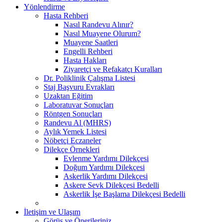
Yönlendirme
Hasta Rehberi
Nasıl Randevu Alınır?
Nasıl Muayene Olurum?
Muayene Saatleri
Engelli Rehberi
Hasta Hakları
Ziyaretçi ve Refakatçı Kuralları
Dr. Poliklinik Çalışma Listesi
Staj Başvuru Evrakları
Uzaktan Eğitim
Laboratuvar Sonuçları
Röntgen Sonuçları
Randevu Al (MHRS)
Aylık Yemek Listesi
Nöbetçi Eczaneler
Dilekçe Örnekleri
Evlenme Yardımı Dilekçesi
Doğum Yardımı Dilekçesi
Askerlik Yardımı Dilekçesi
Askere Sevk Dilekçesi Bedelli
Askerlik İşe Başlama Dilekçesi Bedelli
İletişim ve Ulaşım
Görüş ve Önerileriniz