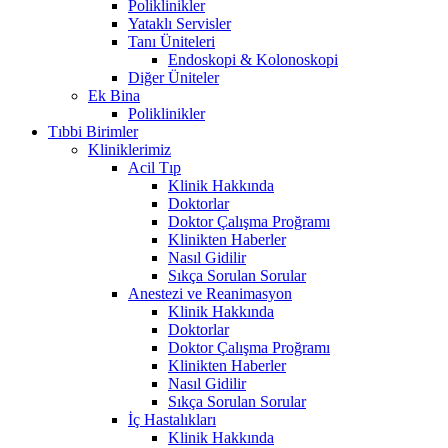
Poliklinikler
Yataklı Servisler
Tanı Üniteleri
Endoskopi & Kolonoskopi
Diğer Üniteler
Ek Bina
Poliklinikler
Tıbbi Birimler
Kliniklerimiz
Acil Tıp
Klinik Hakkında
Doktorlar
Doktor Çalışma Proğramı
Klinikten Haberler
Nasıl Gidilir
Sıkça Sorulan Sorular
Anestezi ve Reanimasyon
Klinik Hakkında
Doktorlar
Doktor Çalışma Proğramı
Klinikten Haberler
Nasıl Gidilir
Sıkça Sorulan Sorular
İç Hastalıkları
Klinik Hakkında