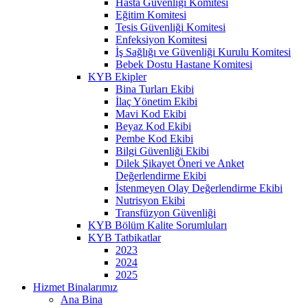
Hasta Güvenliği Komitesi
Eğitim Komitesi
Tesis Güvenliği Komitesi
Enfeksiyon Komitesi
İş Sağlığı ve Güvenliği Kurulu Komitesi
Bebek Dostu Hastane Komitesi
KYB Ekipler
Bina Turları Ekibi
İlaç Yönetim Ekibi
Mavi Kod Ekibi
Beyaz Kod Ekibi
Pembe Kod Ekibi
Bilgi Güvenliği Ekibi
Dilek Şikayet Öneri ve Anket
Değerlendirme Ekibi
İstenmeyen Olay Değerlendirme Ekibi
Nutrisyon Ekibi
Transfüzyon Güvenliği
KYB Bölüm Kalite Sorumluları
KYB Tatbikatlar
2023
2024
2025
Hizmet Binalarımız
Ana Bina