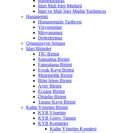
Başhekimimiz
İdari Mali İşler Müdürü
İdari ve Mali İşler Müdür Yardımcısı
Hastanemiz
Hastanemizin Tarihçesi
Vizyonumuz
Misyonumuz
Değerlerimiz
Organizayon Şeması
İdari Birimler
TİG Birimi
Satınalma Birimi
Faturalama Birimi
Evrak Kayıt Birimi
Mutemetlik Birimi
Bilgi İşlem Birimi
Arşiv Birimi
Eczane Birimi
Disiplin Birimi
Taşınır Kayıt Birimi
Kalite Yönetim Birimi
KYB Yönetim
KYB Görev Tanımı
KYB Komiteler
Kalite Yönetim Komitesi