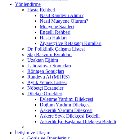
Yönlendirme
Hasta Rehberi
Nasıl Randevu Alınır?
Nasıl Muayene Olurum?
Muayene Saatleri
Engelli Rehberi
Hasta Hakları
Ziyaretçi ve Refakatçı Kuralları
Dr. Poliklinik Çalışma Listesi
Staj Başvuru Evrakları
Uzaktan Eğitim
Laboratuvar Sonuçları
Röntgen Sonuçları
Randevu Al (MHRS)
Aylık Yemek Listesi
Nöbetçi Eczaneler
Dilekçe Örnekleri
Evlenme Yardımı Dilekçesi
Doğum Yardımı Dilekçesi
Askerlik Yardımı Dilekçesi
Askere Sevk Dilekçesi Bedelli
Askerlik İşe Başlama Dilekçesi Bedelli
İletişim ve Ulaşım
Görüş ve Önerileriniz