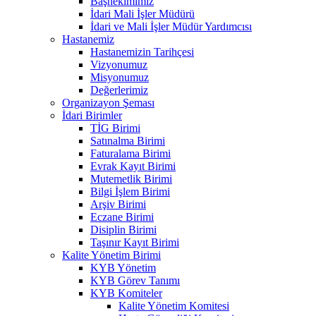
Başhekimimiz
İdari Mali İşler Müdürü
İdari ve Mali İşler Müdür Yardımcısı
Hastanemiz
Hastanemizin Tarihçesi
Vizyonumuz
Misyonumuz
Değerlerimiz
Organizayon Şeması
İdari Birimler
TİG Birimi
Satınalma Birimi
Faturalama Birimi
Evrak Kayıt Birimi
Mutemetlik Birimi
Bilgi İşlem Birimi
Arşiv Birimi
Eczane Birimi
Disiplin Birimi
Taşınır Kayıt Birimi
Kalite Yönetim Birimi
KYB Yönetim
KYB Görev Tanımı
KYB Komiteler
Kalite Yönetim Komitesi