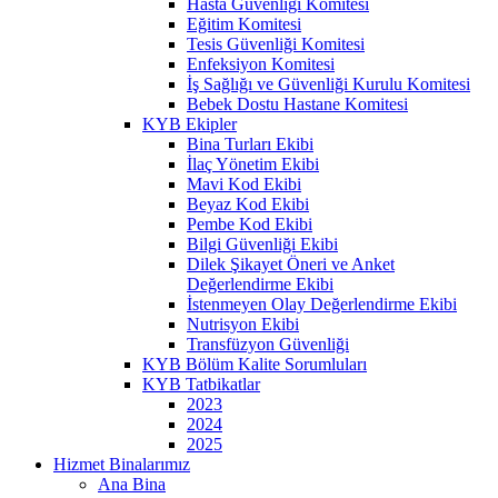
Hasta Güvenliği Komitesi
Eğitim Komitesi
Tesis Güvenliği Komitesi
Enfeksiyon Komitesi
İş Sağlığı ve Güvenliği Kurulu Komitesi
Bebek Dostu Hastane Komitesi
KYB Ekipler
Bina Turları Ekibi
İlaç Yönetim Ekibi
Mavi Kod Ekibi
Beyaz Kod Ekibi
Pembe Kod Ekibi
Bilgi Güvenliği Ekibi
Dilek Şikayet Öneri ve Anket
Değerlendirme Ekibi
İstenmeyen Olay Değerlendirme Ekibi
Nutrisyon Ekibi
Transfüzyon Güvenliği
KYB Bölüm Kalite Sorumluları
KYB Tatbikatlar
2023
2024
2025
Hizmet Binalarımız
Ana Bina