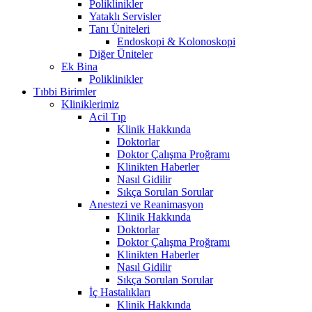
Poliklinikler
Yataklı Servisler
Tanı Üniteleri
Endoskopi & Kolonoskopi
Diğer Üniteler
Ek Bina
Poliklinikler
Tıbbi Birimler
Kliniklerimiz
Acil Tıp
Klinik Hakkında
Doktorlar
Doktor Çalışma Proğramı
Klinikten Haberler
Nasıl Gidilir
Sıkça Sorulan Sorular
Anestezi ve Reanimasyon
Klinik Hakkında
Doktorlar
Doktor Çalışma Proğramı
Klinikten Haberler
Nasıl Gidilir
Sıkça Sorulan Sorular
İç Hastalıkları
Klinik Hakkında