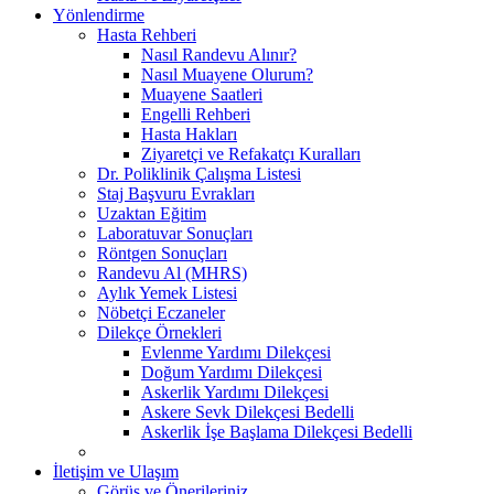
Yönlendirme
Hasta Rehberi
Nasıl Randevu Alınır?
Nasıl Muayene Olurum?
Muayene Saatleri
Engelli Rehberi
Hasta Hakları
Ziyaretçi ve Refakatçı Kuralları
Dr. Poliklinik Çalışma Listesi
Staj Başvuru Evrakları
Uzaktan Eğitim
Laboratuvar Sonuçları
Röntgen Sonuçları
Randevu Al (MHRS)
Aylık Yemek Listesi
Nöbetçi Eczaneler
Dilekçe Örnekleri
Evlenme Yardımı Dilekçesi
Doğum Yardımı Dilekçesi
Askerlik Yardımı Dilekçesi
Askere Sevk Dilekçesi Bedelli
Askerlik İşe Başlama Dilekçesi Bedelli
İletişim ve Ulaşım
Görüş ve Önerileriniz