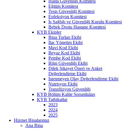
Hasta Güvenliği Komitesi
Eğitim Komitesi
Tesis Güvenliği Komitesi
Enfeksiyon Komitesi
İş Sağlığı ve Güvenliği Kurulu Komitesi
Bebek Dostu Hastane Komitesi
KYB Ekipler
Bina Turları Ekibi
İlaç Yönetim Ekibi
Mavi Kod Ekibi
Beyaz Kod Ekibi
Pembe Kod Ekibi
Bilgi Güvenliği Ekibi
Dilek Şikayet Öneri ve Anket
Değerlendirme Ekibi
İstenmeyen Olay Değerlendirme Ekibi
Nutrisyon Ekibi
Transfüzyon Güvenliği
KYB Bölüm Kalite Sorumluları
KYB Tatbikatlar
2023
2024
2025
Hizmet Binalarımız
Ana Bina