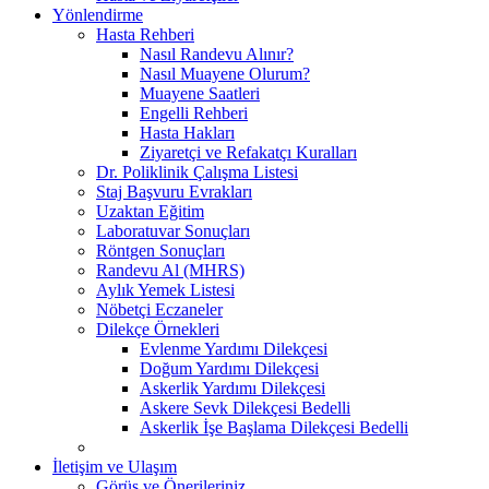
Yönlendirme
Hasta Rehberi
Nasıl Randevu Alınır?
Nasıl Muayene Olurum?
Muayene Saatleri
Engelli Rehberi
Hasta Hakları
Ziyaretçi ve Refakatçı Kuralları
Dr. Poliklinik Çalışma Listesi
Staj Başvuru Evrakları
Uzaktan Eğitim
Laboratuvar Sonuçları
Röntgen Sonuçları
Randevu Al (MHRS)
Aylık Yemek Listesi
Nöbetçi Eczaneler
Dilekçe Örnekleri
Evlenme Yardımı Dilekçesi
Doğum Yardımı Dilekçesi
Askerlik Yardımı Dilekçesi
Askere Sevk Dilekçesi Bedelli
Askerlik İşe Başlama Dilekçesi Bedelli
İletişim ve Ulaşım
Görüş ve Önerileriniz