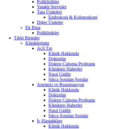
Poliklinikler
Yataklı Servisler
Tanı Üniteleri
Endoskopi & Kolonoskopi
Diğer Üniteler
Ek Bina
Poliklinikler
Tıbbi Birimler
Kliniklerimiz
Acil Tıp
Klinik Hakkında
Doktorlar
Doktor Çalışma Proğramı
Klinikten Haberler
Nasıl Gidilir
Sıkça Sorulan Sorular
Anestezi ve Reanimasyon
Klinik Hakkında
Doktorlar
Doktor Çalışma Proğramı
Klinikten Haberler
Nasıl Gidilir
Sıkça Sorulan Sorular
İç Hastalıkları
Klinik Hakkında