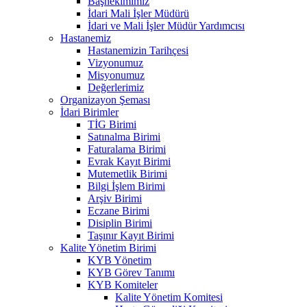
Başhekimimiz
İdari Mali İşler Müdürü
İdari ve Mali İşler Müdür Yardımcısı
Hastanemiz
Hastanemizin Tarihçesi
Vizyonumuz
Misyonumuz
Değerlerimiz
Organizayon Şeması
İdari Birimler
TİG Birimi
Satınalma Birimi
Faturalama Birimi
Evrak Kayıt Birimi
Mutemetlik Birimi
Bilgi İşlem Birimi
Arşiv Birimi
Eczane Birimi
Disiplin Birimi
Taşınır Kayıt Birimi
Kalite Yönetim Birimi
KYB Yönetim
KYB Görev Tanımı
KYB Komiteler
Kalite Yönetim Komitesi