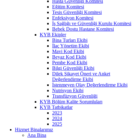
Hasta Güvenliği Komitesi
Eğitim Komitesi
Tesis Güvenliği Komitesi
Enfeksiyon Komitesi
İş Sağlığı ve Güvenliği Kurulu Komitesi
Bebek Dostu Hastane Komitesi
KYB Ekipler
Bina Turları Ekibi
İlaç Yönetim Ekibi
Mavi Kod Ekibi
Beyaz Kod Ekibi
Pembe Kod Ekibi
Bilgi Güvenliği Ekibi
Dilek Şikayet Öneri ve Anket
Değerlendirme Ekibi
İstenmeyen Olay Değerlendirme Ekibi
Nutrisyon Ekibi
Transfüzyon Güvenliği
KYB Bölüm Kalite Sorumluları
KYB Tatbikatlar
2023
2024
2025
Hizmet Binalarımız
Ana Bina