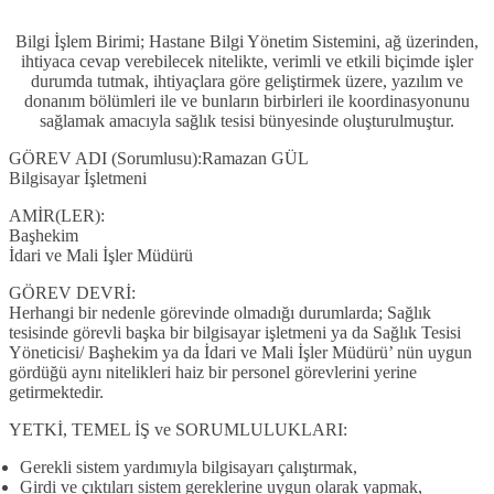
Bilgi İşlem Birimi;
Hastane Bilgi Yönetim Sistemini, ağ üzerinden,
ihtiyaca cevap verebilecek nitelikte, verimli ve etkili biçimde işler
durumda tutmak, ihtiyaçlara göre geliştirmek üzere, yazılım ve
donanım bölümleri ile ve bunların birbirleri ile koordinasyonunu
sağlamak amacıyla sağlık tesisi bünyesinde oluşturulmuştur.
GÖREV ADI (Sorumlusu):Ramazan GÜL
Bilgisayar İşletmeni
AMİR(LER):
Başhekim
İdari ve Mali İşler Müdürü
GÖREV DEVRİ:
Herhangi bir nedenle görevinde olmadığı durumlarda; Sağlık
tesisinde görevli başka bir bilgisayar işletmeni ya da Sağlık Tesisi
Yöneticisi/ Başhekim ya da İdari ve Mali İşler Müdürü’ nün uygun
gördüğü aynı nitelikleri haiz bir personel görevlerini yerine
getirmektedir.
YETKİ, TEMEL İŞ ve SORUMLULUKLARI:
Gerekli sistem yardımıyla bilgisayarı çalıştırmak,
Girdi ve çıktıları sistem gereklerine uygun olarak yapmak,