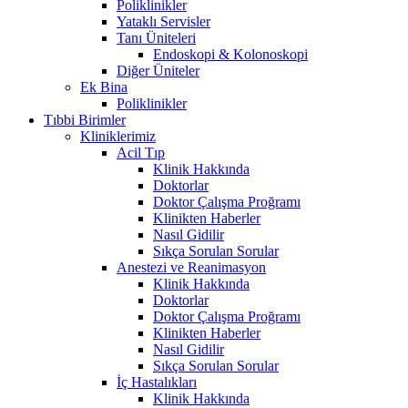
Poliklinikler
Yataklı Servisler
Tanı Üniteleri
Endoskopi & Kolonoskopi
Diğer Üniteler
Ek Bina
Poliklinikler
Tıbbi Birimler
Kliniklerimiz
Acil Tıp
Klinik Hakkında
Doktorlar
Doktor Çalışma Proğramı
Klinikten Haberler
Nasıl Gidilir
Sıkça Sorulan Sorular
Anestezi ve Reanimasyon
Klinik Hakkında
Doktorlar
Doktor Çalışma Proğramı
Klinikten Haberler
Nasıl Gidilir
Sıkça Sorulan Sorular
İç Hastalıkları
Klinik Hakkında