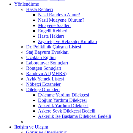
Yönlendirme
Hasta Rehberi
Nasıl Randevu Alınır?
Nasıl Muayene Olurum?
Muayene Saatleri
Engelli Rehberi
Hasta Hakları
Ziyaretçi ve Refakatçı Kuralları
Dr. Poliklinik Çalışma Listesi
Staj Başvuru Evrakları
Uzaktan Eğitim
Laboratuvar Sonuçları
Röntgen Sonuçları
Randevu Al (MHRS)
Aylık Yemek Listesi
Nöbetçi Eczaneler
Dilekçe Örnekleri
Evlenme Yardımı Dilekçesi
Doğum Yardımı Dilekçesi
Askerlik Yardımı Dilekçesi
Askere Sevk Dilekçesi Bedelli
Askerlik İşe Başlama Dilekçesi Bedelli
İletişim ve Ulaşım
Görüş ve Önerileriniz