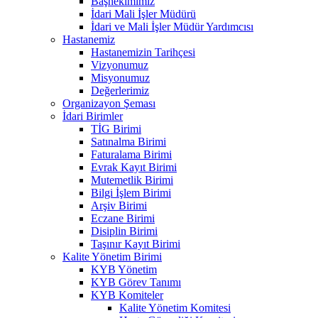
Başhekimimiz
İdari Mali İşler Müdürü
İdari ve Mali İşler Müdür Yardımcısı
Hastanemiz
Hastanemizin Tarihçesi
Vizyonumuz
Misyonumuz
Değerlerimiz
Organizayon Şeması
İdari Birimler
TİG Birimi
Satınalma Birimi
Faturalama Birimi
Evrak Kayıt Birimi
Mutemetlik Birimi
Bilgi İşlem Birimi
Arşiv Birimi
Eczane Birimi
Disiplin Birimi
Taşınır Kayıt Birimi
Kalite Yönetim Birimi
KYB Yönetim
KYB Görev Tanımı
KYB Komiteler
Kalite Yönetim Komitesi