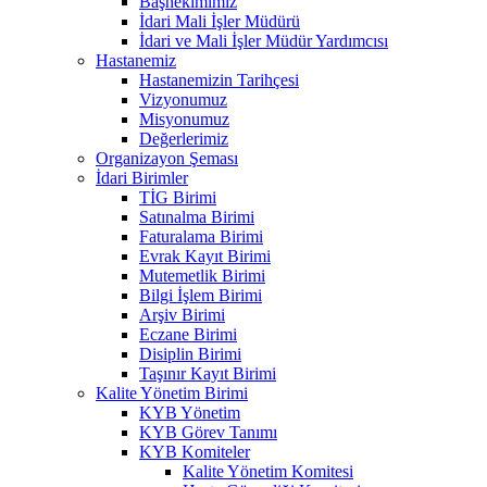
Başhekimimiz
İdari Mali İşler Müdürü
İdari ve Mali İşler Müdür Yardımcısı
Hastanemiz
Hastanemizin Tarihçesi
Vizyonumuz
Misyonumuz
Değerlerimiz
Organizayon Şeması
İdari Birimler
TİG Birimi
Satınalma Birimi
Faturalama Birimi
Evrak Kayıt Birimi
Mutemetlik Birimi
Bilgi İşlem Birimi
Arşiv Birimi
Eczane Birimi
Disiplin Birimi
Taşınır Kayıt Birimi
Kalite Yönetim Birimi
KYB Yönetim
KYB Görev Tanımı
KYB Komiteler
Kalite Yönetim Komitesi