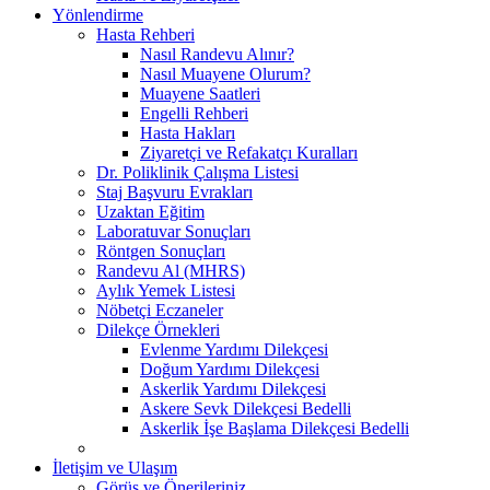
Yönlendirme
Hasta Rehberi
Nasıl Randevu Alınır?
Nasıl Muayene Olurum?
Muayene Saatleri
Engelli Rehberi
Hasta Hakları
Ziyaretçi ve Refakatçı Kuralları
Dr. Poliklinik Çalışma Listesi
Staj Başvuru Evrakları
Uzaktan Eğitim
Laboratuvar Sonuçları
Röntgen Sonuçları
Randevu Al (MHRS)
Aylık Yemek Listesi
Nöbetçi Eczaneler
Dilekçe Örnekleri
Evlenme Yardımı Dilekçesi
Doğum Yardımı Dilekçesi
Askerlik Yardımı Dilekçesi
Askere Sevk Dilekçesi Bedelli
Askerlik İşe Başlama Dilekçesi Bedelli
İletişim ve Ulaşım
Görüş ve Önerileriniz