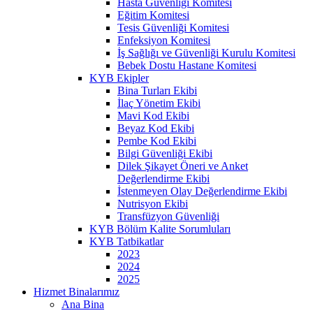
Hasta Güvenliği Komitesi
Eğitim Komitesi
Tesis Güvenliği Komitesi
Enfeksiyon Komitesi
İş Sağlığı ve Güvenliği Kurulu Komitesi
Bebek Dostu Hastane Komitesi
KYB Ekipler
Bina Turları Ekibi
İlaç Yönetim Ekibi
Mavi Kod Ekibi
Beyaz Kod Ekibi
Pembe Kod Ekibi
Bilgi Güvenliği Ekibi
Dilek Şikayet Öneri ve Anket
Değerlendirme Ekibi
İstenmeyen Olay Değerlendirme Ekibi
Nutrisyon Ekibi
Transfüzyon Güvenliği
KYB Bölüm Kalite Sorumluları
KYB Tatbikatlar
2023
2024
2025
Hizmet Binalarımız
Ana Bina