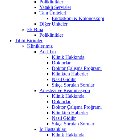
Poliklinikler
Yataklı Servisler
Tanı Üniteleri
Endoskopi & Kolonoskopi
Diğer Üniteler
Ek Bina
Poliklinikler
Tıbbi Birimler
Kliniklerimiz
Acil Tıp
Klinik Hakkında
Doktorlar
Doktor Çalışma Proğramı
Klinikten Haberler
Nasıl Gidilir
Sıkça Sorulan Sorular
Anestezi ve Reanimasyon
Klinik Hakkında
Doktorlar
Doktor Çalışma Proğramı
Klinikten Haberler
Nasıl Gidilir
Sıkça Sorulan Sorular
İç Hastalıkları
Klinik Hakkında