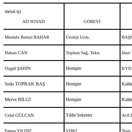
mesai içi
AD SOYAD
GÖREVİ
Mustafa Remzi BAHAR
Üroloji Uzm.
BAŞ
Hakan CAN
Toplum Sağ. Tekn.
İdari
Hemşire
Özgül ŞAHİN
KYD
Seda TOPRAK BAŞ
Hemşire
Kalit
Merve BİLGİ
Hemşire
Kalit
Tıbbi Sekreter
Celal GÜLCAN
Acil 
Fatma YILDIZ
VHKİ
Tesis