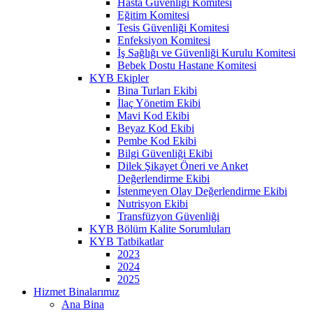
Hasta Güvenliği Komitesi
Eğitim Komitesi
Tesis Güvenliği Komitesi
Enfeksiyon Komitesi
İş Sağlığı ve Güvenliği Kurulu Komitesi
Bebek Dostu Hastane Komitesi
KYB Ekipler
Bina Turları Ekibi
İlaç Yönetim Ekibi
Mavi Kod Ekibi
Beyaz Kod Ekibi
Pembe Kod Ekibi
Bilgi Güvenliği Ekibi
Dilek Şikayet Öneri ve Anket
Değerlendirme Ekibi
İstenmeyen Olay Değerlendirme Ekibi
Nutrisyon Ekibi
Transfüzyon Güvenliği
KYB Bölüm Kalite Sorumluları
KYB Tatbikatlar
2023
2024
2025
Hizmet Binalarımız
Ana Bina