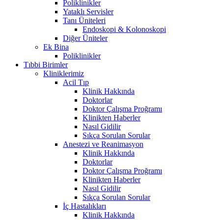
Poliklinikler
Yataklı Servisler
Tanı Üniteleri
Endoskopi & Kolonoskopi
Diğer Üniteler
Ek Bina
Poliklinikler
Tıbbi Birimler
Kliniklerimiz
Acil Tıp
Klinik Hakkında
Doktorlar
Doktor Çalışma Proğramı
Klinikten Haberler
Nasıl Gidilir
Sıkça Sorulan Sorular
Anestezi ve Reanimasyon
Klinik Hakkında
Doktorlar
Doktor Çalışma Proğramı
Klinikten Haberler
Nasıl Gidilir
Sıkça Sorulan Sorular
İç Hastalıkları
Klinik Hakkında